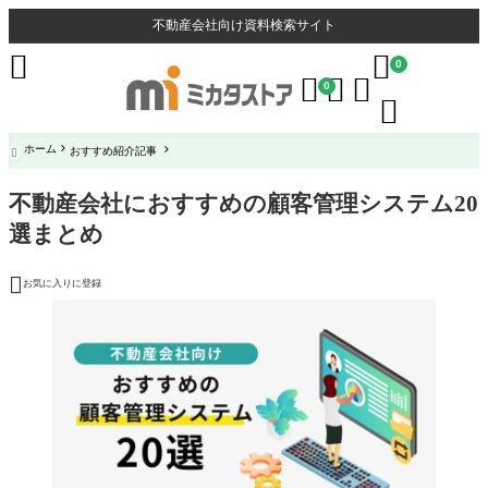
不動産会社向け資料検索サイト


0



0

ホーム
おすすめ紹介記事

不動産会社におすすめの顧客管理システム20
選まとめ

お気に入りに登録