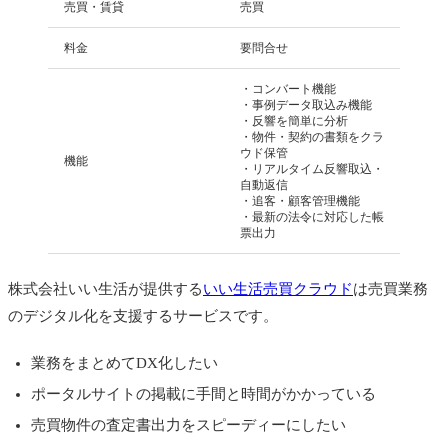
売買・賃貸
売買
料金
要問合せ
・コンバート機能
・事例データ取込み機能
・反響を簡単に分析
・物件・契約の書類をクラ
ウド保管
機能
・リアルタイム反響取込・
自動返信
・追客・顧客管理機能
・最新の法令に対応した帳
票出力
株式会社いい生活が提供する
いい生活売買クラウド
は売買業務
のデジタル化を支援するサービスです。
業務をまとめてDX化したい
ポータルサイトの掲載に手間と時間がかかっている
売買物件の査定書出力をスピーディーにしたい