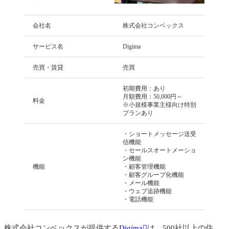
会社名
株式会社コンベックス
サービス名
Digima
売買・賃貸
売買
初期費用：あり
月額費用：50,000円～
料金
※小規模事業主様向け特別
プランあり
・ショートメッセージ送受
信機能
・セールスオートメーショ
ン機能
機能
・顧客管理機能
・顧客グループ化機能
・メール機能
・ウェブ追跡機能
・電話機能
株式会社コンベックスが提供する
Digima
は、500社以上の住