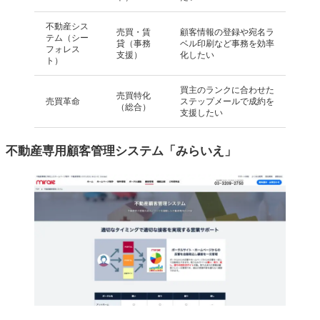
不動産シス
売買・賃
顧客情報の登録や宛名ラ
テム（シー
貸（事務
ベル印刷など事務を効率
フォレス
支援）
化したい
ト）
買主のランクに合わせた
売買特化
売買革命
ステップメールで成約を
（総合）
支援したい
不動産専用顧客管理システム「みらいえ」