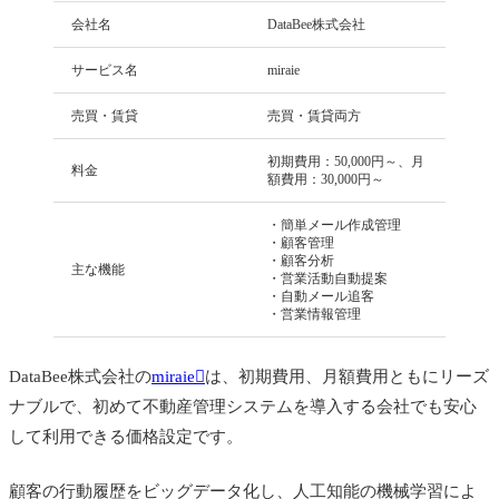
会社名
DataBee株式会社
サービス名
miraie
売買・賃貸
売買・賃貸両方
初期費用：50,000円～、月
料金
額費用：30,000円～
・簡単メール作成管理
・顧客管理
・顧客分析
主な機能
・営業活動自動提案
・自動メール追客
・営業情報管理
DataBee株式会社の
miraie
は、初期費用、月額費用ともにリーズ
ナブルで、初めて不動産管理システムを導入する会社でも安心
して利用できる価格設定です。
顧客の行動履歴をビッグデータ化し、人工知能の機械学習によ