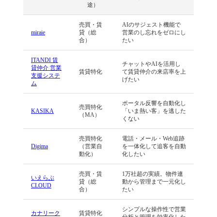
途）
売買・賃
AIのサジェスト機能で
miraie
貸（総
営業のし忘れをゼロにし
合）
たい
ITANDI 賃
チャットやAIを活用し
貸仲介 営業
賃貸特化
て賃貸仲介の来店率を上
支援システ
げたい
ム
ポータル反響を自動化し
売買特化
KASIKA
「いま熱い客」を逃した
（MA）
くない
売買特化
電話・メール・Web追跡
Digima
（営業自
を一体化して追客を自動
動化）
化したい
売買・賃
1万社超の実績。物件連
いえらぶ
貸（総
動から管理まで一元化し
CLOUD
合）
たい
シンプルな操作性で営業
カナリーク
賃貸特化