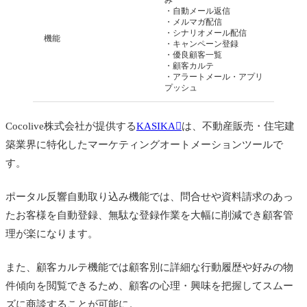
み
・自動メール返信
・メルマガ配信
・シナリオメール配信
機能
・キャンペーン登録
・優良顧客一覧
・顧客カルテ
・アラートメール・アプリ
プッシュ
Cocolive株式会社が提供する
KASIKA
は、不動産販売・住宅建
築業界に特化したマーケティングオートメーションツールで
す。
ポータル反響自動取り込み機能では、問合せや資料請求のあっ
たお客様を自動登録、無駄な登録作業を大幅に削減でき顧客管
理が楽になります。
また、顧客カルテ機能では顧客別に詳細な行動履歴や好みの物
件傾向を閲覧できるため、顧客の心理・興味を把握してスムー
ズに商談することが可能に。