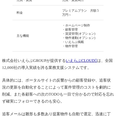
プレミアムプラン 月額 5
料金
万円～
・ホームページ制作
・顧客管理
・賃貸管理(オプション)
主な機能
・物件連動(オプション)
・いえらぶ掲載
・物件管理
株式会社いえらぶGROUPが提供する
いえらぶCLOUD
は、全国
12,000社の導入実績を誇る業務支援システムです。
具体的には、ポータルサイトの反響からの顧客登録や、追客状
況の更新を自動化することによって案件管理のコストを劇的に
削減。また各顧客への次のTODOも一目で分かるので対応を忘れ
ず確実にフォローできるのも安心。
追客メールは雛形も多数あり提案物件も自動で選定、迅速に丁