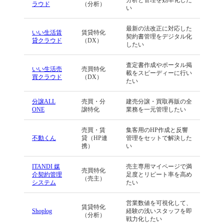
分析と管理を効率化した
ラウド
（分析）
い
最新の法改正に対応した
いい生活賃
賃貸特化
契約書管理をデジタル化
貸クラウド
（DX）
したい
査定書作成やポータル掲
いい生活売
売買特化
載をスピーディーに行い
買クラウド
（DX）
たい
分譲ALL
売買・分
建売分譲・買取再販の全
ONE
譲特化
業務を一元管理したい
売買・賃
集客用のHP作成と反響
不動くん
貸（HP連
管理をセットで解決した
携）
い
ITANDI 媒
売主専用マイページで満
売買特化
介契約管理
足度とリピート率を高め
（売主）
システム
たい
営業数値を可視化して、
賃貸特化
Shoplog
経験の浅いスタッフを即
（分析）
戦力化したい