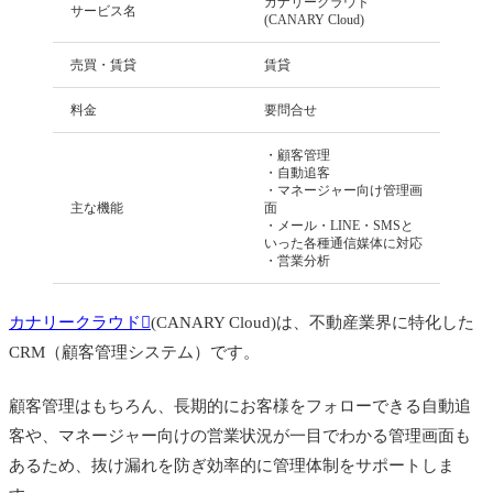
カナリークラウド
サービス名
(CANARY Cloud)
売買・賃貸
賃貸
料金
要問合せ
・顧客管理
・自動追客
・マネージャー向け管理画
主な機能
面
・メール・LINE・SMSと
いった各種通信媒体に対応
・営業分析
カナリークラウド
(CANARY Cloud)は、不動産業界に特化した
CRM（顧客管理システム）です。
顧客管理はもちろん、長期的にお客様をフォローできる自動追
客や、マネージャー向けの営業状況が一目でわかる管理画面も
あるため、抜け漏れを防ぎ効率的に管理体制をサポートしま