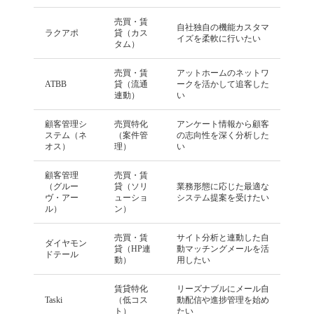
売買・賃
自社独自の機能カスタマ
ラクアポ
貸（カス
イズを柔軟に行いたい
タム）
売買・賃
アットホームのネットワ
ATBB
貸（流通
ークを活かして追客した
連動）
い
顧客管理シ
売買特化
アンケート情報から顧客
ステム（ネ
（案件管
の志向性を深く分析した
オス）
理）
い
顧客管理
売買・賃
（グルー
貸（ソリ
業務形態に応じた最適な
ヴ・アー
ューショ
システム提案を受けたい
ル）
ン）
売買・賃
サイト分析と連動した自
ダイヤモン
貸（HP連
動マッチングメールを活
ドテール
動）
用したい
賃貸特化
リーズナブルにメール自
Taski
（低コス
動配信や進捗管理を始め
ト）
たい