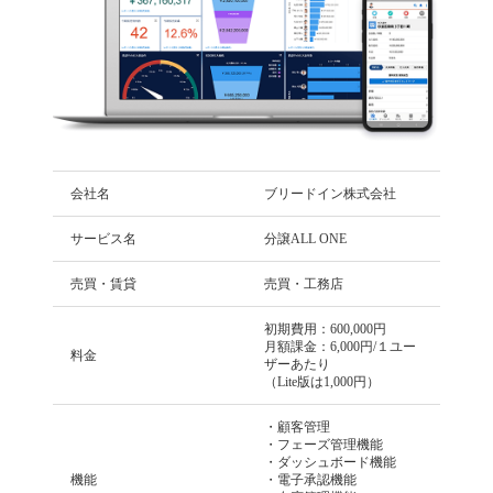
会社名
ブリードイン株式会社
サービス名
分譲ALL ONE
売買・賃貸
売買・工務店
初期費用：600,000円
月額課金：6,000円/１ユー
料金
ザーあたり
（Lite版は1,000円）
・顧客管理
・フェーズ管理機能
・ダッシュボード機能
機能
・電子承認機能