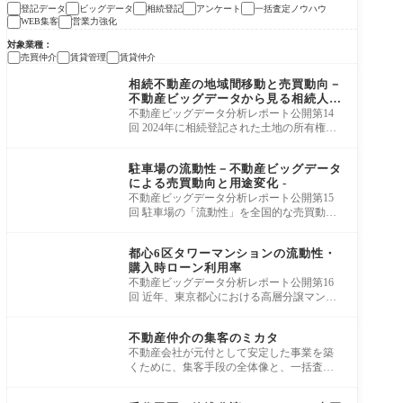
登記データ
ビッグデータ
相続登記
アンケート
一括査定ノウハウ
WEB集客
営業力強化
対象業種
売買仲介
賃貸管理
賃貸仲介
集客ノウハウ
相続不動産の地域間移動と売買動向－
不動産ビッグデータから見る相続人住
所の距離、交通利便性の影響
不動産ビッグデータ分析レポート公開第14
回 2024年に相続登記された土地の所有権が
「どの地域からどの地域へ移動したのか」
集客ノウハウ
を資産
駐車場の流動性－不動産ビッグデータ
による売買動向と用途変化 -
不動産ビッグデータ分析レポート公開第15
回 駐車場の「流動性」を全国的な売買動
向・規模・土地用途の変化という3つの視点
集客ノウハウ
から詳
都⼼6区タワーマンションの流動性・
購⼊時ローン利⽤率
不動産ビッグデータ分析レポート公開第16
回 近年、東京都心における高層分譲マンシ
ョン（タワーマンション）市場が高い注目
集客ノウハウ
を集め
不動産仲介の集客のミカタ
不動産会社が元付として安定した事業を築
くために、集客手段の全体像と、一括査定
との現実的な向き合い方を整理した一冊で
集客ノウハウ
す。