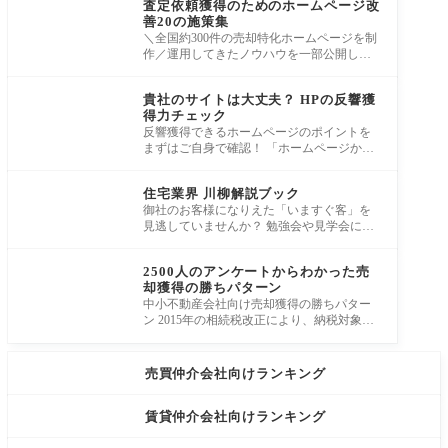
査定依頼獲得のためのホームページ改
善20の施策集
＼全国約300件の売却特化ホームページを制
作／運用してきたノウハウを一部公開しま
す 効率的な売主からの査定依頼を獲得して
集客ノウハウ
いく
貴社のサイトは大丈夫？ HPの反響獲
得力チェック
反響獲得できるホームページのポイントを
まずはご自身で確認！ 「ホームページから
もっと反響を獲得したい。」 でも何から始
集客ノウハウ
めて
住宅業界 川柳解説ブック
御社のお客様になりえた「いますぐ客」を
見逃していませんか？ 勉強会や見学会に参
加したものの、次回の個別打ち合わせにつ
集客ノウハウ
なが
2500人のアンケートからわかった売
却獲得の勝ちパターン
中小不動産会社向け売却獲得の勝ちパター
ン 2015年の相続税改正により、納税対象者
が増加し、他人ごとだった相続がより身近
なもの
売買仲介会社向けランキング
賃貸仲介会社向けランキング