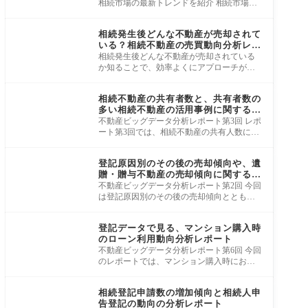
ドと戦略
相続市場の最新トレンドを紹介 相続市場は
今、大きな変革期を迎えています。 本資料
集客ノウハウ
では
相続発生後どんな不動産が売却されて
いる？相続不動産の売買動向分析レポ
ート
相続発生後どんな不動産が売却されている
か知ることで、効率よくにアプローチがで
きる 相続発生後どんな不動産が売却されて
集客ノウハウ
いる
相続不動産の共有者数と、共有者数の
多い相続不動産の活用事例に関する分
析レポート
不動産ビッグデータ分析レポート第3回 レポ
ート第3回では、相続不動産の共有人数に注
目してご紹介します。 ●2022年、2023年に相
集客ノウハウ
続登
登記原因別のその後の売却傾向や、遺
贈・贈与不動産の売却傾向に関する分
析レポート
不動産ビッグデータ分析レポート第2回 今回
は登記原因別のその後の売却傾向ととも
に、それらの登記原因の中から、遺贈・贈
集客ノウハウ
与不動
登記データで見る、マンション購入時
のローン利用動向分析レポート
不動産ビッグデータ分析レポート第6回 今回
のレポートでは、マンション購入時におけ
る住宅ローンの利用傾向や、ペアローン利
集客ノウハウ
用と
相続登記申請数の増加傾向と相続人申
告登記の動向の分析レポート