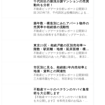
千代⽥区の築浅分譲マンションの売買
動向を分析！
不動産ビッグデータ分析レポート公開第13
回 2025年7⽉、千代⽥区は投機⽬的によるマ
ンション取引の抑制を⽬的として、再開発
集客ノウハウ
事業な
築年数・構造別にみたアパート物件の
売買率や相続後の流動性
不動産ビッグデータ分析レポート公開第12
回 当社の保有する不動産ビッグデータの中
から「アパート」情報に注目し、築年数や
集客ノウハウ
構造別
東京23区・相続戸建の区別売却率〜
階数・駅距離・地積・延床面積・構造
等の条件別〜
不動産ビッグデータ分析レポート公開第10
回 相続登記のあった戸建に注目し、東京23
区の戸建の相続後半年以内の売買率につい
集客ノウハウ
て、調
市区別に見る、相続後2年内売却率と
地価・賃料との関連性
不動産ビッグデータ分析レポート公開第9回
三大都市圏を中心に、市区単位での地価お
よび賃料、相続後の売却率との関係に着目
集客ノウハウ
し、
不動産マーケのベテランのヤバイ集客
術を大公開します
【不動産マーケのベテランのヤバイ集客術
を大公開します】 令和売主様のお悩み・課
題と行動の変化をまとめると、実に多くの