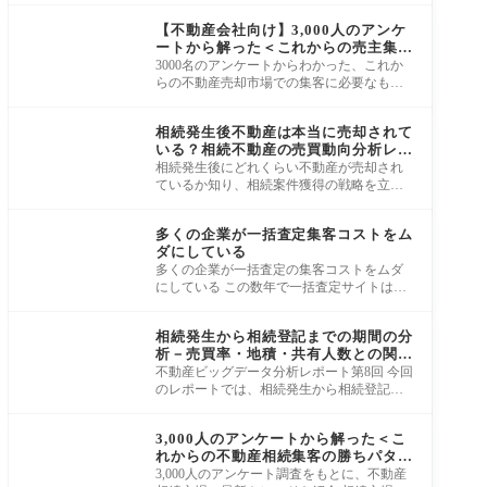
集客ノウハウ
媒体
【不動産会社向け】3,000人のアンケ
ートから解った＜これからの売主集客
の勝ちパターン＞2025年以降のトレ
3000名のアンケートからわかった、これか
ンドと戦略
らの不動産売却市場での集客に必要なもの
弊社では、不動産売却経験者を対象にアン
集客ノウハウ
ケート
相続発生後不動産は本当に売却されて
いる？相続不動産の売買動向分析レポ
ート
相続発生後にどれくらい不動産が売却され
ているか知り、相続案件獲得の戦略を立て
ることができる 相続発生後、どらくらいの
集客ノウハウ
不動
多くの企業が一括査定集客コストをム
ダにしている
多くの企業が一括査定の集客コストをムダ
にしている この数年で一括査定サイトは当
たり前に使われています。 では、「時期が
集客ノウハウ
くれ
相続発生から相続登記までの期間の分
析－売買率・地積・共有人数との関連
性－
不動産ビッグデータ分析レポート第8回 今回
のレポートでは、相続発生から相続登記が
申請されるまでの期間に焦点を当て、マン
集客ノウハウ
ショ
3,000人のアンケートから解った＜こ
れからの不動産相続集客の勝ちパター
ン＞2025年以降の相続市場のトレン
3,000人のアンケート調査をもとに、不動産