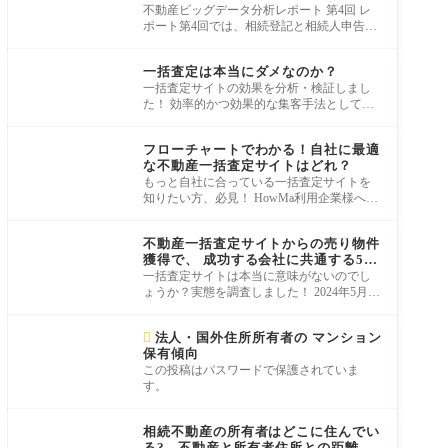
不動産ビッグデータ分析レポート 第4回 レ
ポート第4回では、相続登記と相続人申告登
記の動向に注目してご紹介します。 相続登
集客ノウハウ
記申
一括査定は本当にダメなのか？
一括査定サイトの効果を分析・検証しまし
た！ 効率的かつ効果的な集客手法として、
不動産一括査定サイトを使うのが当たり前
集客ノウハウ
にな
フローチャートでわかる！自社に最適
な不動産一括査定サイトはどれ？
もっと自社に合っている一括査定サイトを
知りたい方、必見！ HowMa利用企業様への
ヒアリングと調査で分かった、代表的な14
集客ノウハウ
の一括査
不動産一括査定サイトからの売り物件
獲得で、 成功する会社に共通する5つ
のポイント
一括査定サイトは本当に意味がないのでし
ょうか？実態を調査しました！ 2024年5月に
「売り仲介活動全般についての意識調査」
集客ノウハウ
を取引

法人・国外住所所有者の マンション
保有傾向
この投稿はパスワードで保護されていま
す。
集客ノウハウ
相続不動産の所有者はどこに住んでい
る? - 不動産と所有者住所との距離が