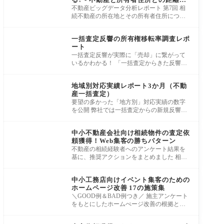
売却率に与える影響 -
不動産ビッグデータ分析レポート 第7回 相
続不動産の所在地とその所有者住所につい
て、距離の分布や相続後の売買率について
集客ノウハウ
登記デ
一括査定反響の所有権移転率調査レポ
ート
一括査定反響が実際に「売却」に繋がって
いるかわかる！ 「一括査定からきた反響っ
て本当に売れてるの？」 という疑問を解明
集客ノウハウ
すべ
地域別対応実績レポート3か月（不動
産一括査定）
要望の多かった「地方別」対応実績の数字
を公開 弊社では一括査定からの新規反響に
対する「訪問査定取得」を目的としたテレ
集客ノウハウ
アポ
中小不動産会社向け相続物件の査定依
頼獲得！Web集客の勝ちパターン
不動産の相続経験者へのアンケート結果を
基に、推奨アクションをまとめました 相続
物件の売却経験のある売主にアンケートと
集客ノウハウ
イン
中小工務店向けイベント集客のための
ホームページ改善 17の施策集
＼GOOD例＆BAD例つき／ 施主アンケート
をもとにしたホームぺージ改善の根拠と事
例 施主900人のアンケートと、9,200件のホ
集客ノウハウ
ームページ制