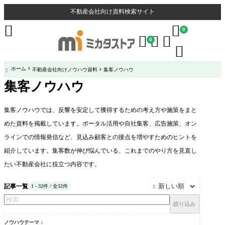
不動産会社向け資料検索サイト


0



0

ホーム
不動産会社向けノウハウ資料
集客ノウハウ

集客ノウハウ
集客ノウハウでは、反響を安定して獲得するための考え方や施策をまと
めた資料を掲載しています。ポータル活用や自社集客、広告施策、オン
ラインでの情報発信など、見込み顧客との接点を増やすためのヒントを
紹介しています。集客数が伸び悩んでいる、これまでのやり方を見直し
たい不動産会社に役立つ内容です。
記事一覧
1 - 32件 / 全32件

絞り込み
ノウハウテーマ