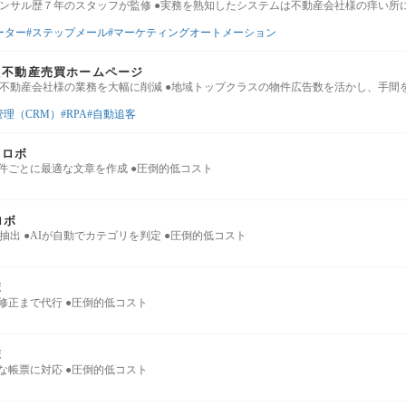
コンサル歴７年のスタッフが監修 ●実務を熟知したシステムは不動産会社様の痒い所
ーター
ステップメール
マーケティングオートメーション
た不動産売買ホームページ
、不動産会社様の業務を大幅に削減 ●地域トップクラスの物件広告数を活かし、手間
管理（CRM）
RPA
自動追客
力ロボ
物件ごとに最適な文章を作成 ●圧倒的低コスト
ロボ
抽出 ●AIが自動でカテゴリを判定 ●圧倒的低コスト
ボ
の修正まで代行 ●圧倒的低コスト
ボ
々な帳票に対応 ●圧倒的低コスト