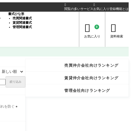


閲覧の多いサービス
お気に入り登録機能とは
書式ひな形
レ
売買関連書式
賃貸関連書式


管理関連書式
0
お気に入り
資料検索
売買仲介会社向けランキング
賃貸仲介会社向けランキング
絞り込み
管理会社向けランキング
れを防ぐ ●