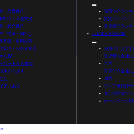
客（反響獲得）
売買仲介ランキ
響対応・商談支援
賃貸仲介ランキ
定・媒介獲得
賃貸管理ランキ
告・物確・物出し
おすすめ紹介記事
務基盤・運用改善
貸管理・入居者対応
売買仲介おすす
から探す
賃貸管理会社に
ーワードから探す
21選
成果から探す
賃貸仲介会社に
なし
20選
イアルあり
テレアポ代行サ
査定書作成ツー
ホームページ制
登録