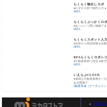
らくらく物出しロボ
●わずか５秒で物件入力 
RPA
広告・物確・物出し
らくらくぶっかくロ
●あっという間に物確でき
RPA
広告・物確・物出し
らくらくスポット入
●住所から周辺情報を自動
RPA
業務基盤・運用改善
RPAらくらくロボシ
●不動産業界に特化 ●保
RPA
業務基盤・運用改善
いえらぶCLOUD
●煩雑な不動産業務を一元
ある職場で
顧客育成（ナーチャリン
不動産会