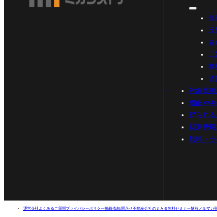
集
反
査
広
業
賃
対象業種
機能やキ
得られる
初期費用
無料トラ
運営会社
よくあるご質問
プライバシーポリシー
掲載依頼/問合せ
不動産会社のミカタ
無料セミナー情報
メルマガ