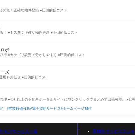
●ミス無く正確な物件登録 ●圧倒的低コスト
ボ
る！ ●ミス無く正確な物件更新 ●圧倒的低コスト
力ロボ
取得 ●カテゴリ設定で分かりやすく ●圧倒的低コスト
リーズ
守運用もお任せ ●圧倒的低コスト
管理 ●40社以上の不動産ポータルサイトにワンクリックでまとめて出稿可能。 ●IT
グ）
営業数値分析
電子契約サービス
ホームページ制作
社向けサービス一覧
業種別サービスランキ