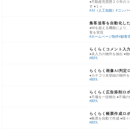
●不動産売買歴２０年の
す ●１ヶ
AI（人工知能）
コンバ
集客（反響獲得）
集客追客を自動化し
●60を超える機能により
客を実現
ホームページ制作
顧客
広告・物確・物出し
らくらくコメント入
●未入力の物件を抽出 ●
RPA
広告・物確・物出し
らくらく画像AI判定
●カテゴリ未登録の物件を
RPA
広告・物確・物出し
らくらく広告添削ロ
●不備を一括検出 ●不備
RPA
広告・物確・物出し
らくらく帳票作成ロ
●帳票を自動で作成 ●様
RPA
広告・物確・物出し