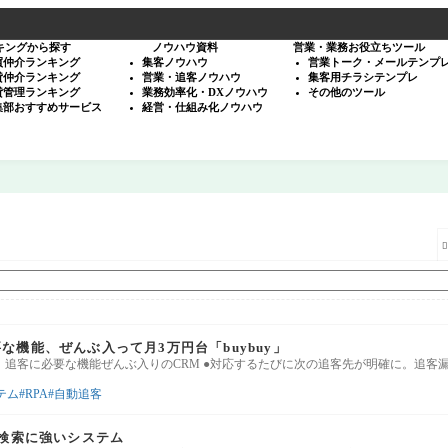
キングから探す
ノウハウ資料
営業・業務お役立ちツール
買仲介ランキング
集客ノウハウ
営業トーク・メールテンプ
貸仲介ランキング
営業・追客ノウハウ
集客用チラシテンプレ
貸管理ランキング
業務効率化・DXノウハウ
その他のツール
集部おすすめサービス
経営・仕組み化ノウハウ

な機能、ぜんぶ入って月3万円台「buybuy」
。追客に必要な機能ぜんぶ入りのCRM ●対応するたびに次の追客先が明確に。追客漏
テム
RPA
自動追客
I検索に強いシステム