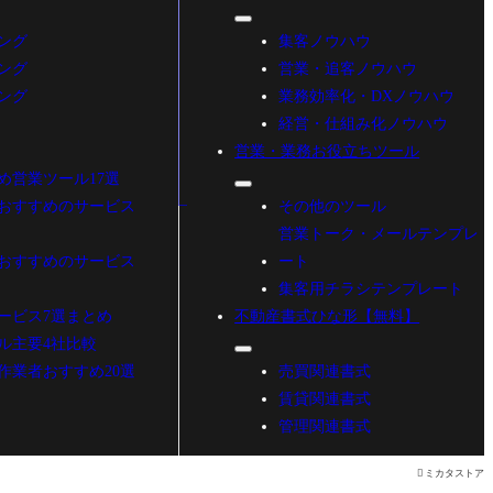
ング
集客ノウハウ
ング
営業・追客ノウハウ
ング
業務効率化・DXノウハウ
経営・仕組み化ノウハウ
営業・業務お役立ちツール
め営業ツール17選
おすすめのサービス
その他のツール
営業トーク・メールテンプレ
おすすめのサービス
ート
集客用チラシテンプレート
ービス7選まとめ
不動産書式ひな形【無料】
ル主要4社比較
作業者おすすめ20選
売買関連書式
賃貸関連書式
管理関連書式

ミカタストア