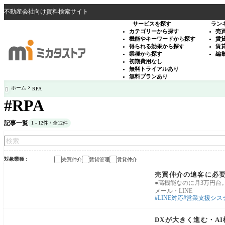
不動産会社向け資料検索サイト
サービスを探す
ラン
カテゴリーから探す
売
機能やキーワードから探す
賃
得られる効果から探す
賃
業種から探す
編
初期費用なし
無料トライアルあり
無料プランあり
ホーム
RPA

#RPA
記事一覧
1 - 12件 / 全12件
対象業種
売買仲介
賃貸管理
賃貸仲介
反響対応・商談支援
売買仲介の追客に必要
●高機能なのに月3万円台
メール・LINE
LINE対応
営業支援シス
反響対応・商談支援
DXが大きく進む・A