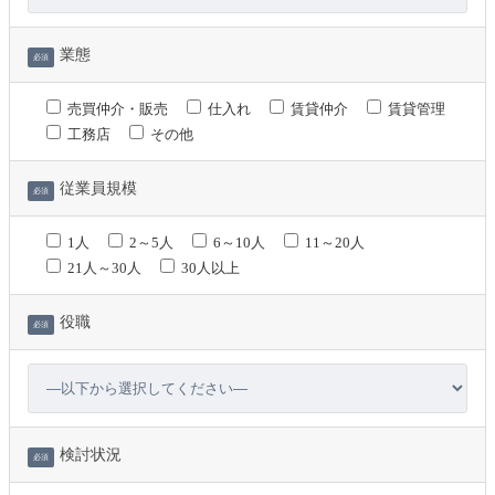
業態
必須
売買仲介・販売
仕入れ
賃貸仲介
賃貸管理
工務店
その他
従業員規模
必須
1人
2～5人
6～10人
11～20人
21人～30人
30人以上
役職
必須
検討状況
必須