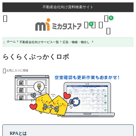
不動産会社向け資料検索サイト


0



0

ホーム
不動産会社向けサービス一覧
広告・物確・物出し

らくらくぶっかくロボ

お気に入りに登録
RPAとは