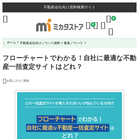
不動産会社向け資料検索サイト


0



0

ホーム
不動産会社向けノウハウ資料
集客ノウハウ

フローチャートでわかる！自社に最適な不動
産一括査定サイトはどれ？

お気に入りに登録