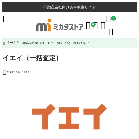
不動産会社向け資料検索サイト


0



0

ホーム
不動産会社向けサービス一覧
査定・媒介獲得

イエイ（一括査定）

お気に入りに登録