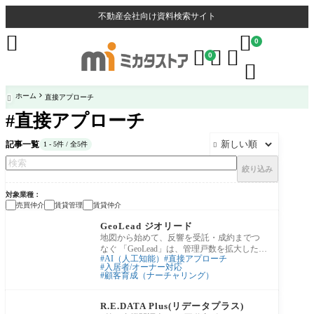
不動産会社向け資料検索サイト


0



0

ホーム
直接アプローチ

#直接アプローチ
記事一覧
1 - 5件 / 全5件

絞り込み
対象業種
売買仲介
賃貸管理
賃貸仲介
反響対応・商談支援
GeoLead ジオリード
地図から始めて、反響を受託・成約までつ
なぐ 「GeoLead」は、管理戸数を拡大したい
AI（人工知能）
直接アプローチ
賃貸管理会社にとって、新規オーナー開拓
入居者/オーナー対応
を効率
顧客育成（ナーチャリング）
査定・媒介獲得
R.E.DATA Plus(リデータプラス)