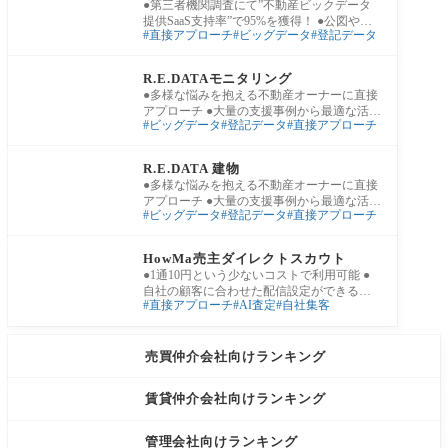
●第三者機関調査にて”不動産ビックデータ
提供SaaS支持率”で95%を獲得！ ●公図や用
直接アプローチ
ビッグデータ
登記データ
途地域が表示された地図上から視覚的に登
記情
査定・媒介獲得
R.E.DATAモニタリング
●多様な悩みを抱える不動産オーナーに直接
アプローチ ●大量の支援事例から最適な活用
ビッグデータ
登記データ
直接アプローチ
方法をご提案 ●施策実行からデータ分析ま
査定・媒介獲得
R.E.DATA 建物
●多様な悩みを抱える不動産オーナーに直接
アプローチ ●大量の支援事例から最適な活用
ビッグデータ
登記データ
直接アプローチ
方法をご提案 ●施策実行からデータ分析ま
集客（反響獲得）
HowMa売主ダイレクトスカウト
●1通10円という少ないコストで利用可能 ●
自社の顧客に合わせた配信設定ができるの
直接アプローチ
AI査定
自社集客
で効率的 ●最短で翌日配信可能で手軽に始め
ら
売買仲介会社向けランキング
賃貸仲介会社向けランキング
管理会社向けランキング