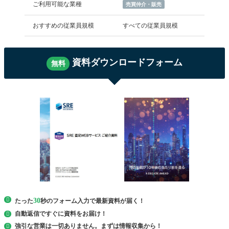
ご利用可能な業種
売買仲介・販売
おすすめの従業員規模
すべての従業員規模
資料ダウンロードフォーム
無料
30
たった
秒のフォーム入力で最新資料が届く！
自動返信ですぐに
資料を
お届け！
強引な営業は一切ありません。まずは情報収集から！