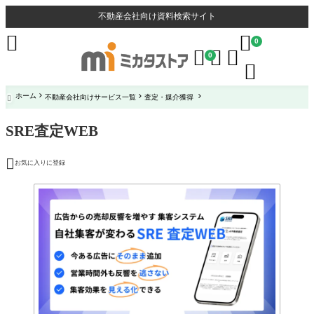
不動産会社向け資料検索サイト


0



0

ホーム
不動産会社向けサービス一覧
査定・媒介獲得

SRE査定WEB

お気に入りに登録