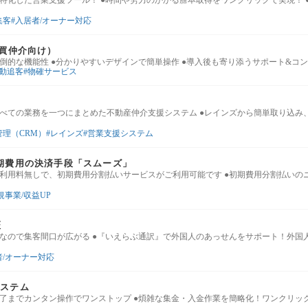
特化した営業支援ツール！ ●時間や労力のかかる謄本取得をワンクリックで実現！ 
集客
入居者/オーナー対応
売買仲介向け）
倒的な機能性 ●分かりやすいデザインで簡単操作 ●導入後も寄り添うサポート&コ
動追客
物確サービス
べての業務を一つにまとめた不動産仲介支援システム ●レインズから簡単取り込み
管理（CRM）
レインズ
営業支援システム
期費用の決済手段「スムーズ」
ム利用料無しで、初期費用分割払いサービスがご利用可能です ●初期費用分割払いの
規事業/収益UP
証
要なので集客間口が広がる ●『いえらぶ通訳』で外国人のあっせんをサポート！外国
者/オーナー対応
理システム
完了までカンタン操作でワンストップ ●煩雑な集金・入金作業を簡略化！ワンクリッ