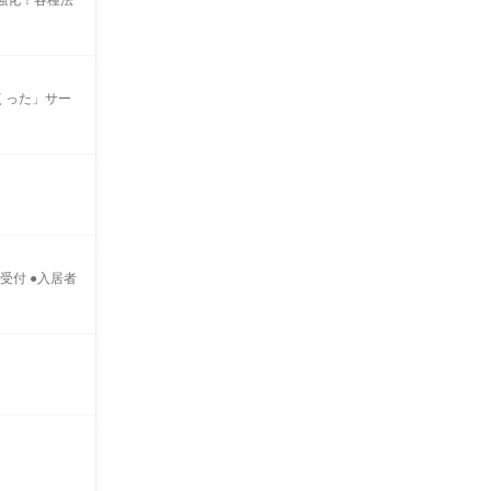
強化！各種法
くった」サー
見受付 ●入居者