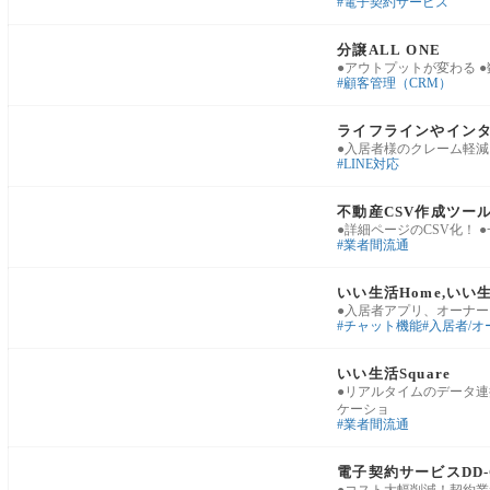
電子契約サービス
業務基盤・運用改善
分譲ALL ONE
●アウトプットが変わる 
顧客管理（CRM）
賃貸管理・入居者対応
ライフラインやイン
●入居者様のクレーム軽減
LINE対応
業務基盤・運用改善
不動産CSV作成ツー
●詳細ページのCSV化！ 
業者間流通
賃貸管理・入居者対応
いい生活Home,いい生
●入居者アプリ、オーナー
チャット機能
入居者/オ
業務基盤・運用改善
いい生活Square
●リアルタイムのデータ連
ケーショ
業者間流通
業務基盤・運用改善
電子契約サービスDD