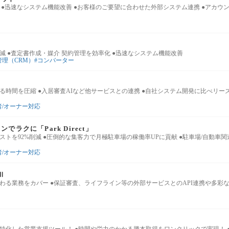
 ●迅速なシステム機能改善 ●お客様のご要望に合わせた外部システム連携 ●アカウン
ド
減 ●査定書作成・媒介 契約管理を効率化 ●迅速なシステム機能改善
管理（CRM）
コンバーター
る時間を圧縮 ●入居審査AIなど他サービスとの連携 ●自社システム開発に比べリー
者/オーナー対応
ラクに「Park Direct」
ストを92%削減 ●圧倒的な集客力で月極駐車場の稼働率UPに貢献 ●駐車場/自動車
者/オーナー対応
Ⅱ
わる業務をカバー ●保証審査、ライフライン等の外部サービスとのAPI連携や多彩