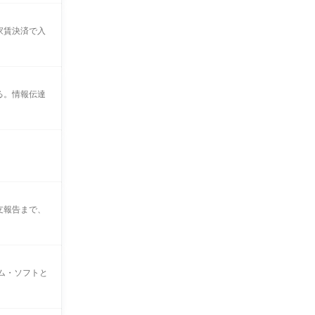
家賃決済で入
る。情報伝達
支報告まで、
ム・ソフトと