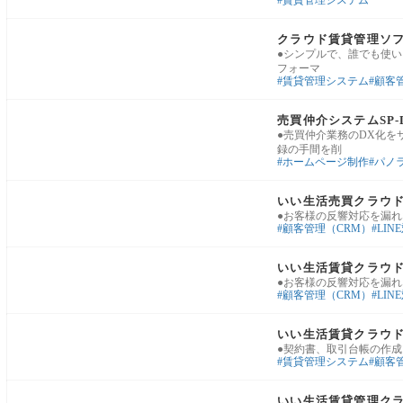
賃貸管理システム
賃貸管理・入居者対応
クラウド賃貸管理ソフ
●シンプルで、誰でも使い
フォーマ
賃貸管理システム
顧客
業務基盤・運用改善
売買仲介システムSP-
●売買仲介業務のDX化を
録の手間を削
ホームページ制作
パノラ
業務基盤・運用改善
いい生活売買クラウド
●お客様の反響対応を漏れ
顧客管理（CRM）
LIN
業務基盤・運用改善
いい生活賃貸クラウド
●お客様の反響対応を漏れ
顧客管理（CRM）
LIN
業務基盤・運用改善
いい生活賃貸クラウ
●契約書、取引台帳の作成
賃貸管理システム
顧客
賃貸管理・入居者対応
いい生活賃貸管理ク