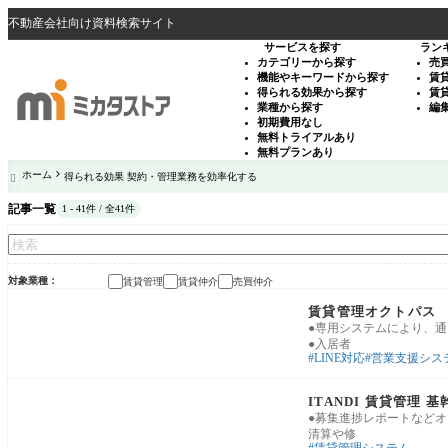
不動産会社向け資料検索サイト
サービスを探す
ラン
カテゴリーから探す
売
機能やキーワードから探す
賃
得られる効果から探す
賃
業種から探す
編
初期費用なし
無料トライアルあり
無料プランあり
ホーム
得られる効果 契約・管理業務を効率化する

記事一覧
1 - 41件 / 全41件
対象業種
賃貸管理
賃貸仲介
売買仲介
賃貸管理・入居者対応
賃貸管理オクトパス
●専用システムにより、通
●入居者
LINE対応
営業支援シス
賃貸管理・入居者対応
ITANDI 賃貸管理
●募集進捗レポートなどオ
清算や修