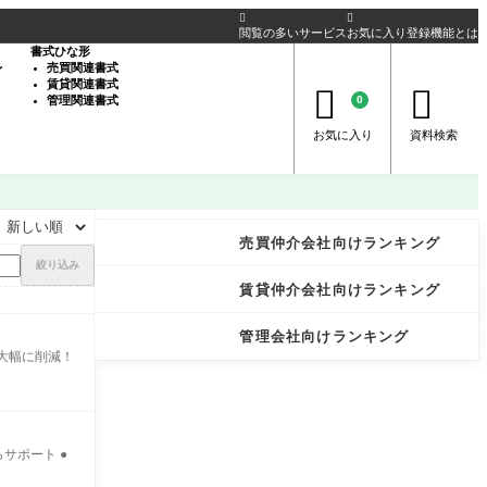


閲覧の多いサービス
お気に入り登録機能とは
書式ひな形
レ
売買関連書式
賃貸関連書式


管理関連書式
0
お気に入り
資料検索
売買仲介会社向けランキング
絞り込み
賃貸仲介会社向けランキング
管理会社向けランキング
を大幅に削減！
サポート ●