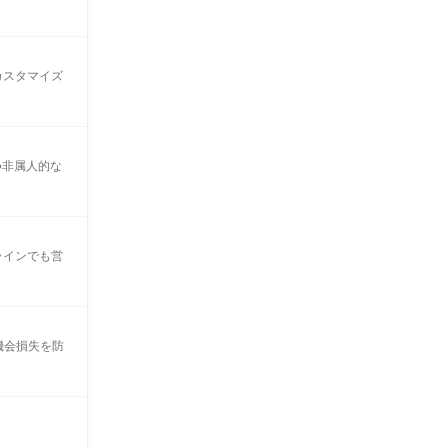
カスタマイズ
●非属人的な
ラインでも営
機会損失を防