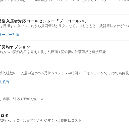
務コストが大幅ダウン ●業務効率UP！ペーパーレスで効率化 ●コンプライアンスの
結型入居者対応コールセンター「プロコール24」
」を目指すスタンス。だから賃貸管理がラクになる。 ●もともと「賃貸管理会社がつ
/オーナー対応
 電子契約オプション
名方法 ●契約内容を見える化した画面 ●契約後の付帯商品と連携可能
入社数No.1 入居申込のWeb受付システム ●24時間365日オンラインで いつでも内
見予約
ボ
々な帳票に対応 ●圧倒的低コスト
力ロボ
取得 ●カテゴリ設定で分かりやすく ●圧倒的低コスト