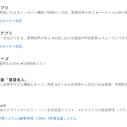
アプリ
を簡単に行えるメッセージ機能で情報の一元化。業務効率が向上 ●バーチャル口座の
者/オーナー対応
ーアプリ
の一元化ができる。業務効率が向上 ●社内における確認や申請業務もスムーズにでき
者/オーナー対応
リーズ
守運用もお任せ ●圧倒的低コスト
定版「賃貸名人」
時に必要不可欠な機能もすべてご用意 ●日々の入金管理から月次の送金業務、年間収
aS
めのクラウドサービス！「いい生活賃貸クラウド」 ●クラウドでの賃貸管理 システ
管理システム
顧客管理（CRM）
営業支援システム