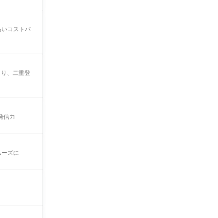
高いコストパ
より、二重登
発信力
ムーズに