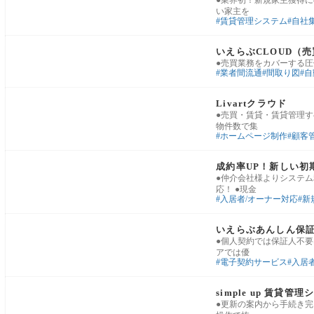
●業界初！新規家主獲得に
い家主を
賃貸管理システム
自社
業務基盤・運用改善
いえらぶCLOUD（
●売買業務をカバーする圧
業者間流通
間取り図
自
業務基盤・運用改善
Livartクラウド
●売買・賃貸・賃貸管理す
物件数で集
ホームページ制作
顧客
賃貸管理・入居者対応
成約率UP！新しい初
●仲介会社様よりシステ
応！ ●現金
入居者/オーナー対応
新
賃貸管理・入居者対応
いえらぶあんしん保
●個人契約では保証人不
アでは優
電子契約サービス
入居
業務基盤・運用改善
simple up 賃貸管
●更新の案内から手続き