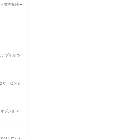
ト数無制限 ●
ズナブルかつ
関連サービスと
なオプション