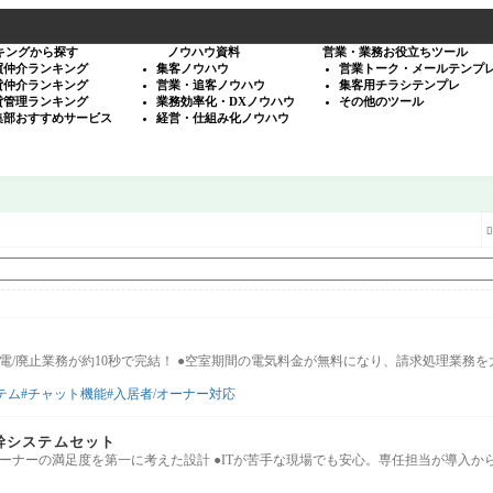
キングから探す
ノウハウ資料
営業・業務お役立ちツール
買仲介ランキング
集客ノウハウ
営業トーク・メールテンプ
貸仲介ランキング
営業・追客ノウハウ
集客用チラシテンプレ
貸管理ランキング
業務効率化・DXノウハウ
その他のツール
集部おすすめサービス
経営・仕組み化ノウハウ

電/廃止業務が約10秒で完結！ ●空室期間の電気料金が無料になり、請求処理業務
テム
チャット機能
入居者/オーナー対応
 基幹システムセット
ーナーの満足度を第一に考えた設計 ●ITが苦手な現場でも安心。専任担当が導入から