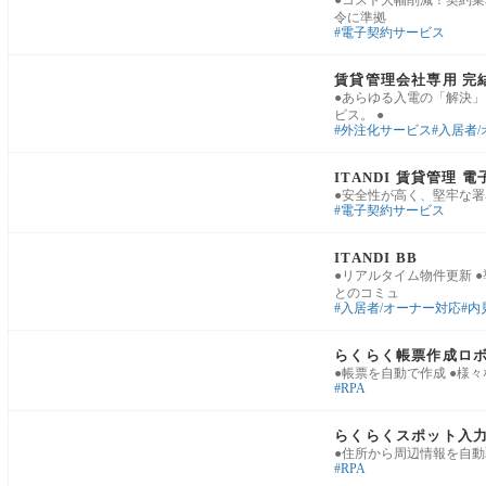
●コスト大幅削減！契約業
令に準拠
電子契約サービス
賃貸管理・入居者対応
賃貸管理会社専用 完
●あらゆる入電の「解決
ビス。 ●
外注化サービス
入居者
業務基盤・運用改善
ITANDI 賃貸管理
●安全性が高く、堅牢な署
電子契約サービス
賃貸管理・入居者対応
ITANDI BB
●リアルタイム物件更新 ●導
とのコミュ
入居者/オーナー対応
内
広告・物確・物出し
らくらく帳票作成ロ
●帳票を自動で作成 ●様
RPA
広告・物確・物出し
らくらくスポット入
●住所から周辺情報を自動
RPA