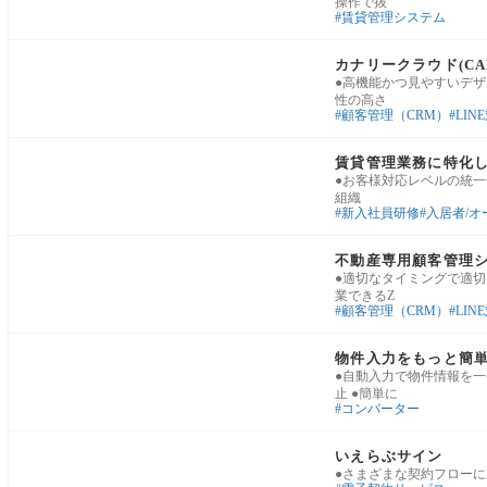
操作で抜
賃貸管理システム
業務基盤・運用改善
カナリークラウド(CANA
●高機能かつ見やすいデザ
性の高さ
顧客管理（CRM）
LIN
賃貸管理・入居者対応
賃貸管理業務に特化し
●お客様対応レベルの統一
組織
新入社員研修
入居者/オ
業務基盤・運用改善
不動産専用顧客管理
●適切なタイミングで適切
業できるZ
顧客管理（CRM）
LIN
業務基盤・運用改善
物件入力をもっと簡
●自動入力で物件情報を一
止 ●簡単に
コンバーター
業務基盤・運用改善
いえらぶサイン
●さまざまな契約フローに