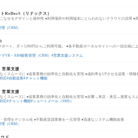
トReDocS（リドックス）
こなせるデザインと操作性 ●利用場所や利用端末にとらわれないクラウドの活用 ●
管理（CRM）
D
サポート。月々5,000円からご利用可能。 ●各不動産ポータルサイトへの一括出稿に
マVR・AR
顧客管理（CRM）
営業支援システム
 営業支援
なくスムーズに ●追客業務の効率化と自動化を実現 ●成約率をUPさせる追客・情報
E対応
自動追客
チャット機能
 営業支援
なくスムーズに ●追客業務の効率化と自動化を実現 ●反響→来店・来店→接客もス
E対応
チャット機能
ショートメール（SMS）
ド
・管理をデジタル化 ●不動産賃貸業務を一元管理 ●迅速なシステム機能改善
管理（CRM）
ラウド