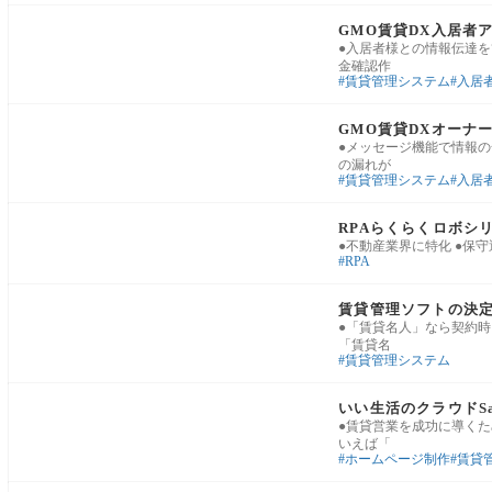
賃貸管理・入居者対応
GMO賃貸DX入居者
●入居者様との情報伝達
金確認作
賃貸管理システム
入居
賃貸管理・入居者対応
GMO賃貸DXオーナ
●メッセージ機能で情報
の漏れが
賃貸管理システム
入居
業務基盤・運用改善
RPAらくらくロボシ
●不動産業界に特化 ●保
RPA
賃貸管理・入居者対応
賃貸管理ソフトの決
●「賃貸名人」なら契約
「賃貸名
賃貸管理システム
業務基盤・運用改善
いい生活のクラウドSa
●賃貸営業を成功に導くた
いえば「
ホームページ制作
賃貸
賃貸管理・入居者対応