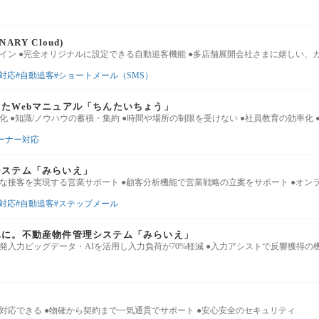
RY Cloud)
イン ●完全オリジナルに設定できる自動追客機能 ●多店舗展開会社さまに嬉しい、
E対応
自動追客
ショートメール（SMS）
たWebマニュアル「ちんたいちょう」
化 ●知識/ノウハウの蓄積・集約 ●時間や場所の制限を受けない ●社員教育の効率化 
ーナー対応
システム「みらいえ」
な接客を実現する営業サポート ●顧客分析機能で営業戦略の立案をサポート ●オン
E対応
自動追客
ステップメール
単に。不動産物件管理システム「みらいえ」
発入力ビッグデータ・AIを活用し入力負荷が70%軽減 ●入力アシストで反響獲得の
対応できる ●物確から契約まで一気通貫でサポート ●安心安全のセキュリティ