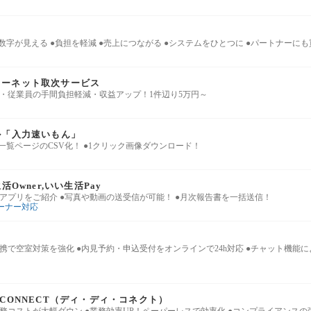
●数字が見える ●負担を軽減 ●売上につながる ●システムをひとつに ●パートナーに
ターネット取次サービス
・従業員の手間負担軽減・収益アップ！1件辺り5万円～
ル「入力速いもん」
●一覧ページのCSV化！ ●1クリック画像ダウンロード！
活Owner,いい生活Pay
アプリをご紹介 ●写真や動画の送受信が可能！ ●月次報告書を一括送信！
ーナー対応
携で空室対策を強化 ●内見予約・申込受付をオンラインで24h対応 ●チャット機能
-CONNECT（ディ・ディ・コネクト）