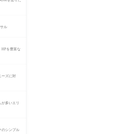
●DMを送りた
ンサル
、HPを豊富な
ニーズに対
人が多いエリ
クのシンプル