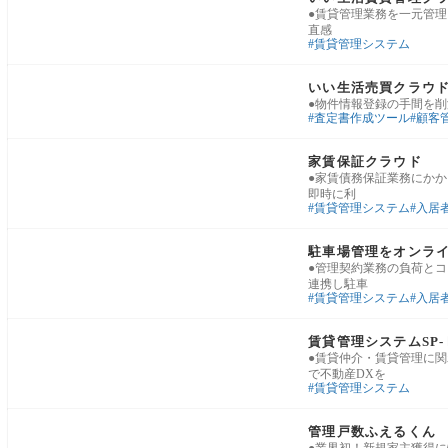
●賃貸管理業務を一元管理
直感
賃貸管理システム
業務基盤・運用改善
いい生活売買クラウ
●物件情報登録の手間を削
査定書作成ツール
顧客
賃貸管理・入居者対応
家賃保証クラウド
●家賃債務保証業務にかか
即時に利
賃貸管理システム
入居
業務基盤・運用改善
駐車場管理をオンラインで
●管理契約業務の負荷とコ
連携し駐車
賃貸管理システム
入居
賃貸管理・入居者対応
賃貸管理システムSP-
●賃貸仲介・賃貸管理に関
で不動産DXを
賃貸管理システム
賃貸管理・入居者対応
管理戸数ふえるくん